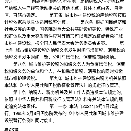
分之一。 前款所称纳税人所在地，是指纳税人住所地或者
与纳税人生产经营活动相关的其他地点，具体地点由省、自治
区、直辖市确定。 第五条 城市维护建设税的应纳税额按照
计税依据乘以具体适用税率计算。 第六条 根据国民经济和
社会发展的需要，国务院对重大公共基础设施建设、特殊产业
和群体以及重大突发事件应对等情形可以规定减征或者免征城
市维护建设税，报全国人民代表大会常务委员会备案。 第
七条 城市维护建设税的纳税义务发生时间与增值税、消费税的
纳税义务发生时间一致，分别与增值税、消费税同时缴纳。
第八条 城市维护建设税的扣缴义务人为负有增值税、消费
税扣缴义务的单位和个人，在扣缴增值税、消费税的同时扣缴
城市维护建设税。 第九条 城市维护建设税由税务机关依照
本法和《中华人民共和国税收征收管理法》的规定征收管理。
第十条 纳税人、税务机关及其工作人员违反本法规定的，
依照《中华人民共和国税收征收管理法》和有关法律法规的规
定追究法律责任。 第十一条 本法自2021年9月1日起施
行。1985年2月8日国务院发布的《中华人民共和国城市维护建
设税暂行条例》同时废止。
相关文章